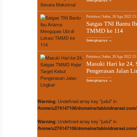
Selengkapnya →
Peristiwa
|
Sabtu, 20 Agu 2022 15
Satgas TNI Bantu I
TMMD ke 114
Selengkapnya →
Peristiwa
|
Sabtu, 20 Agu 2022 15
Masuki Hari ke 24,
Pengerasan Jalan Li
Selengkapnya →
Warning
: Undefined array key "judul" in
/home/u274147106/domains/tabloidnarasi.com/
Warning
: Undefined array key "judul" in
/home/u274147106/domains/tabloidnarasi.com/