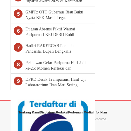
Bipartit Award 2025 di Kabupaten
Pelalawan
5
GMPR: OTT Gubernur Riau Bukti
Nyata KPK Masih Tegas
6
Dugaan Absensi Fiktif Warnai
Paripurna LKPJ DPRD Rohil
7
Hadiri RAKERCAB Pemuda
Pancasila, Bupati Bengkalis
Tekankan Peran Strategis Ormas
dalam Pembangunan Daerah
8
Pelalawan Gelar Paripurna Hari Jadi
ke-26: Momen Refleksi dan
Konsolidasi Pembangunan
9
DPRD Desak Transparansi Hasil Uji
Laboratorium Ikan Mati Sering
Tentang Kami
Disclaimer
Redaksi
Pedoman Media
Info Iklan
Copyright © 2026 Tabloid Narasi · All Rights Reserved.