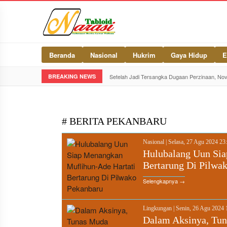
Beranda
Nasional
Hukrim
Gaya Hidup
E
BREAKING NEWS
Setelah Jadi Tersangka Dugaan Perzinaan, No
# BERITA PEKANBARU
Nasional
|
Selasa, 27 Agu 2024 2
Hulubalang Uun Sia
Bertarung Di Pilwa
Selengkapnya →
Lingkungan
|
Senin, 26 Agu 2024
Dalam Aksinya, Tu