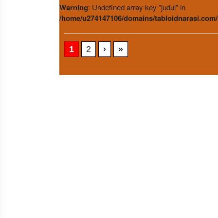
Warning
: Undefined array key "judul" in
/home/u274147106/domains/tabloidnarasi.com/
1
2
›
»