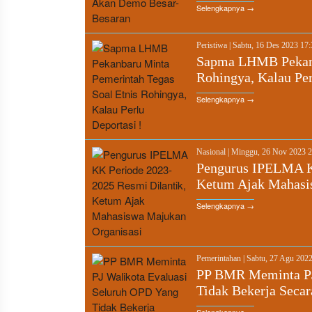
Selengkapnya →
Peristiwa
|
Sabtu, 16 Des 2023 17
Sapma LHMB Pekanb
Rohingya, Kalau Per
Selengkapnya →
Nasional
|
Minggu, 26 Nov 2023 
Pengurus IPELMA KK
Ketum Ajak Mahasi
Selengkapnya →
Pemerintahan
|
Sabtu, 27 Agu 202
PP BMR Meminta PJ
Tidak Bekerja Seca