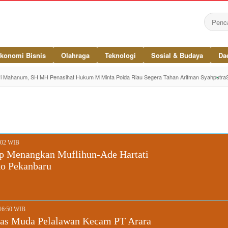
konomi Bisnis
Olahraga
Teknologi
Sosial & Budaya
Da
vi Mahanum, SH MH Penasihat Hukum M Minta Polda Riau Segera Tahan Arifman Syahputra
3:02 WIB
p Menangkan Muflihun-Ade Hartati
ko Pekanbaru
 16:50 WIB
nas Muda Pelalawan Kecam PT Arara