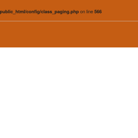
public_html/config/class_paging.php
on line
566