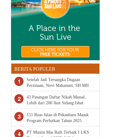
BERITA POPULER
1
Setelah Jadi Tersangka Dugaan
Perzinaan, Novi Mahanum, SH MH
Penasihat Hukum M Minta Polda
Riau Segera Tahan Arifman
2
43 Pasangan Daftar Nikah Massal,
Syahputra
Lebih dari 200 Ikut Sidang Isbat
Gratis di Pekanbaru
3
151 Ruas Jalan di Pekanbaru Masuk
Program Perbaikan Tahun 2025
4
PT Musim Mas Raih Terbaik I LKS