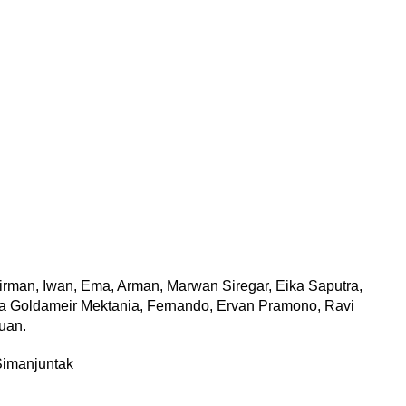
, Dirman, Iwan, Ema, Arman, Marwan Siregar, Eika Saputra,
ria Goldameir Mektania, Fernando, Ervan Pramono, Ravi
uan.
 Simanjuntak