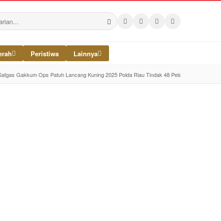
erah
Peristiwa
Lainnya
Satgas Gakkum Ops Patuh Lancang Kuning 2025 Polda Riau Tindak 48 Pelanggaran di Jalin