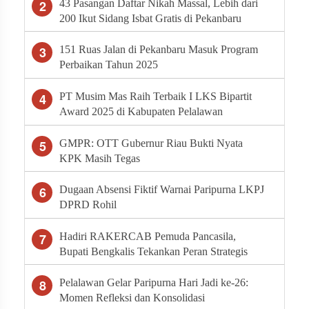
Syahputra
2
43 Pasangan Daftar Nikah Massal, Lebih dari
200 Ikut Sidang Isbat Gratis di Pekanbaru
3
151 Ruas Jalan di Pekanbaru Masuk Program
Perbaikan Tahun 2025
4
PT Musim Mas Raih Terbaik I LKS Bipartit
Award 2025 di Kabupaten Pelalawan
5
GMPR: OTT Gubernur Riau Bukti Nyata
KPK Masih Tegas
6
Dugaan Absensi Fiktif Warnai Paripurna LKPJ
DPRD Rohil
7
Hadiri RAKERCAB Pemuda Pancasila,
Bupati Bengkalis Tekankan Peran Strategis
Ormas dalam Pembangunan Daerah
8
Pelalawan Gelar Paripurna Hari Jadi ke-26:
Momen Refleksi dan Konsolidasi