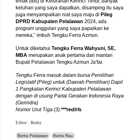
emak (ibu) di Kelurahan Kerinci Timur, banyak
keluhan yang saya dapatkan, disamping itu saya
juga menyampaikan niat saya maju di
Pileg
DPRD Kabupaten Pelalawan
2024, ada
program unggulan yang saya paparkan ke
mereka," imbuh Tengku Ferra Azmun.
Untuk diketahui
Tengku Ferra Wahyuni, SE,
MBA
merupakan anak pertama dari mantan
Bupati Pelalawan Tengku Azmun Ja'far.
Tengku Ferra masuk dalam bursa Pemilihan
Legislatif (Pileg) untuk (Daerah Pemilihan) Dapil
1 Pangkalan Kerinci Kabupaten Pelalawan
dengan di usung Partai Gerakan Indonesia Raya
(Gerindra)
Nomor Urut Tiga (3).
***red/rl
s
Editor : Rezky
Berita Pelalawan
Berita Riau