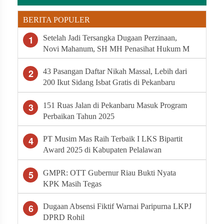
BERITA POPULER
1
Setelah Jadi Tersangka Dugaan Perzinaan,
Novi Mahanum, SH MH Penasihat Hukum M
Minta Polda Riau Segera Tahan Arifman
Syahputra
2
43 Pasangan Daftar Nikah Massal, Lebih dari
200 Ikut Sidang Isbat Gratis di Pekanbaru
3
151 Ruas Jalan di Pekanbaru Masuk Program
Perbaikan Tahun 2025
4
PT Musim Mas Raih Terbaik I LKS Bipartit
Award 2025 di Kabupaten Pelalawan
5
GMPR: OTT Gubernur Riau Bukti Nyata
KPK Masih Tegas
6
Dugaan Absensi Fiktif Warnai Paripurna LKPJ
DPRD Rohil