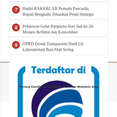
7
Hadiri RAKERCAB Pemuda Pancasila,
Bupati Bengkalis Tekankan Peran Strategis
Ormas dalam Pembangunan Daerah
8
Pelalawan Gelar Paripurna Hari Jadi ke-26:
Momen Refleksi dan Konsolidasi
Pembangunan
9
DPRD Desak Transparansi Hasil Uji
Laboratorium Ikan Mati Sering
Tentang Kami
Disclaimer
Redaksi
Pedoman Media
Info Iklan
Copyright © 2026 Tabloid Narasi · All Rights Reserved.