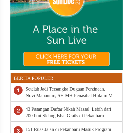
BERITA POPULER
1
Setelah Jadi Tersangka Dugaan Perzinaan,
Novi Mahanum, SH MH Penasihat Hukum M
Minta Polda Riau Segera Tahan Arifman
Syahputra
2
43 Pasangan Daftar Nikah Massal, Lebih dari
200 Ikut Sidang Isbat Gratis di Pekanbaru
3
151 Ruas Jalan di Pekanbaru Masuk Program