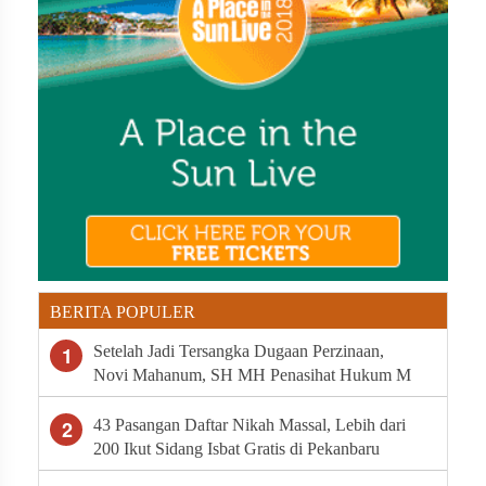
BERITA POPULER
1
Setelah Jadi Tersangka Dugaan Perzinaan,
Novi Mahanum, SH MH Penasihat Hukum M
Minta Polda Riau Segera Tahan Arifman
Syahputra
2
43 Pasangan Daftar Nikah Massal, Lebih dari
200 Ikut Sidang Isbat Gratis di Pekanbaru