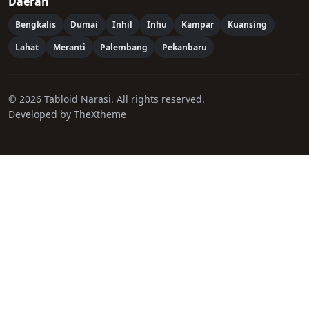
Daerah
Bengkalis
Dumai
Inhil
Inhu
Kampar
Kuansing
Lahat
Meranti
Palembang
Pekanbaru
© 2026 Tabloid Narasi. All rights reserved.
Developed by TheXtheme