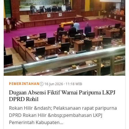
16 Jun 2026 · 11:18 WIB
PEMERINTAHAN
Dugaan Absensi Fiktif Warnai Paripurna LKPJ
DPRD Rohil
Rokan Hilir &ndash; Pelaksanaan rapat paripurna
DPRD Rokan Hilir &nbsp;pembahasan LKPJ
Pemerintah Kabupaten…