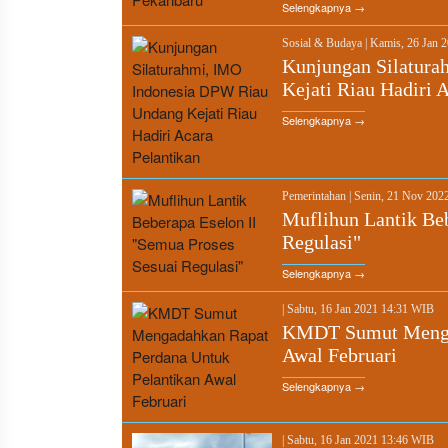
Selengkapnya →
Sosial & Budaya
|
Kamis, 26 Jan 
Kunjungan Silatur
Kejati Riau Hadiri 
Selengkapnya →
Pemerintahan
|
Senin, 21 Nov 202
Muflihun Lantik Beb
Regulasi"
Selengkapnya →
|
Sabtu, 16 Jan 2021 14:31 WIB
KMDT Sumut Mengad
Awal Februari
Selengkapnya →
|
Sabtu, 16 Jan 2021 13:46 WIB