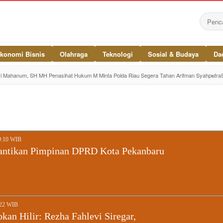
konomi Bisnis
Olahraga
Teknologi
Sosial & Budaya
Da
vi Mahanum, SH MH Penasihat Hukum M Minta Polda Riau Segera Tahan Arifman Syahputra
9:10 WIB
lantikan Pimpinan DPRD Kota Pekanbaru
:22 WIB
an Hilir: Rezha Fahlevi Siregar,