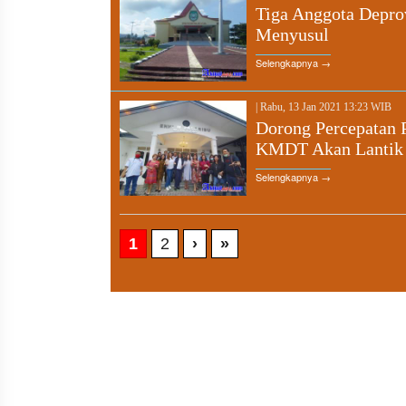
Tiga Anggota Depro
Menyusul
Selengkapnya →
|
Rabu, 13 Jan 2021 13:23 WIB
Dorong Percepatan
KMDT Akan Lantik
Selengkapnya →
1
2
›
»