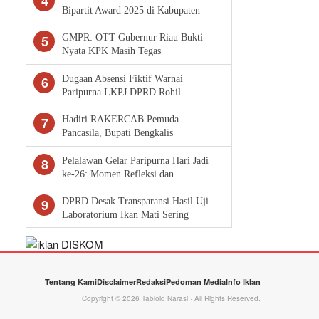
4
Bipartit Award 2025 di Kabupaten
Pelalawan
5
GMPR: OTT Gubernur Riau Bukti
Nyata KPK Masih Tegas
6
Dugaan Absensi Fiktif Warnai
Paripurna LKPJ DPRD Rohil
7
Hadiri RAKERCAB Pemuda
Pancasila, Bupati Bengkalis
Tekankan Peran Strategis Ormas
dalam Pembangunan Daerah
8
Pelalawan Gelar Paripurna Hari Jadi
ke-26: Momen Refleksi dan
Konsolidasi Pembangunan
9
DPRD Desak Transparansi Hasil Uji
Laboratorium Ikan Mati Sering
Tentang Kami
Disclaimer
Redaksi
Pedoman Media
Info Iklan
Copyright © 2026 Tabloid Narasi · All Rights Reserved.