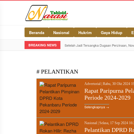
Beranda
Nasional
Hukrim
Gaya Hidup
E
BREAKING NEWS
Setelah Jadi Tersangka Dugaan Perzinaan, No
# PELANTIKAN
Advertorial
|
Rabu, 30 Okt 2024 1
Rapat Paripurna Pe
Periode 2024-2029
Selengkapnya →
Nasional
|
Selasa, 17 Sep 2024 16
Pelantikan DPRD Rok