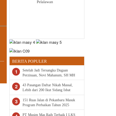
Pelalawan
BERITA POPULER
1
Setelah Jadi Tersangka Dugaan
Perzinaan, Novi Mahanum, SH MH
Penasihat Hukum M Minta Polda
Riau Segera Tahan Arifman
2
43 Pasangan Daftar Nikah Massal,
Syahputra
Lebih dari 200 Ikut Sidang Isbat
Gratis di Pekanbaru
3
151 Ruas Jalan di Pekanbaru Masuk
Program Perbaikan Tahun 2025
PT Musim Mas Raih Terbaik I LKS