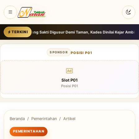
akti Digusur Demi Taman, Kades Dinilai Kejar Ambisi Dana Pusat
Berikut
TERKINI
SPONSOR
POSISI P01
Slot P01
Posisi P01
Beranda
Pemerintahan
Artikel
PEMERINTAHAN