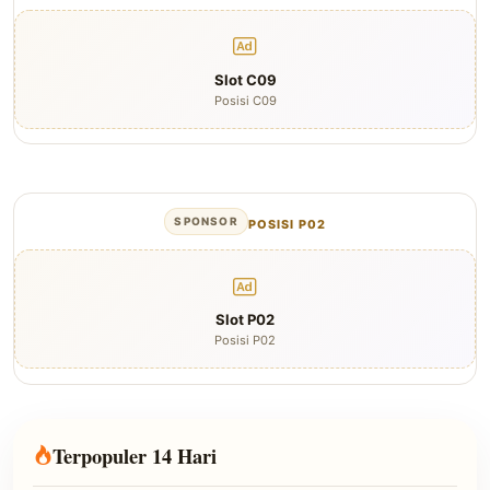
Slot C09
Posisi C09
SPONSOR
POSISI P02
Slot P02
Posisi P02
Terpopuler 14 Hari