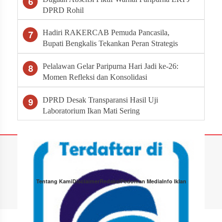
6
DPRD Rohil
7
Hadiri RAKERCAB Pemuda Pancasila,
Bupati Bengkalis Tekankan Peran Strategis
Ormas dalam Pembangunan Daerah
8
Pelalawan Gelar Paripurna Hari Jadi ke-26:
Momen Refleksi dan Konsolidasi
Pembangunan
9
DPRD Desak Transparansi Hasil Uji
Laboratorium Ikan Mati Sering
Tentang Kami
Disclaimer
Redaksi
Pedoman Media
Info Iklan
Copyright © 2026 Tabloid Narasi · All Rights Reserved.