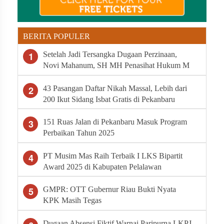
BERITA POPULER
1
Setelah Jadi Tersangka Dugaan Perzinaan,
Novi Mahanum, SH MH Penasihat Hukum M
Minta Polda Riau Segera Tahan Arifman
Syahputra
2
43 Pasangan Daftar Nikah Massal, Lebih dari
200 Ikut Sidang Isbat Gratis di Pekanbaru
3
151 Ruas Jalan di Pekanbaru Masuk Program
Perbaikan Tahun 2025
4
PT Musim Mas Raih Terbaik I LKS Bipartit
Award 2025 di Kabupaten Pelalawan
5
GMPR: OTT Gubernur Riau Bukti Nyata
KPK Masih Tegas
Dugaan Absensi Fiktif Warnai Paripurna LKPJ