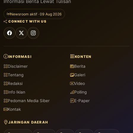
Informasi Berita Lewat Tulisan
Newsroom aktif · 09 Aug 2026
CONNECT WITH US
INFORMASI
KONTEN
Disclaimer
Berita
Tentang
Galeri
Redaksi
Video
Info Iklan
Polling
Pedoman Media Siber
E-Paper
Kontak
JARINGAN DAERAH