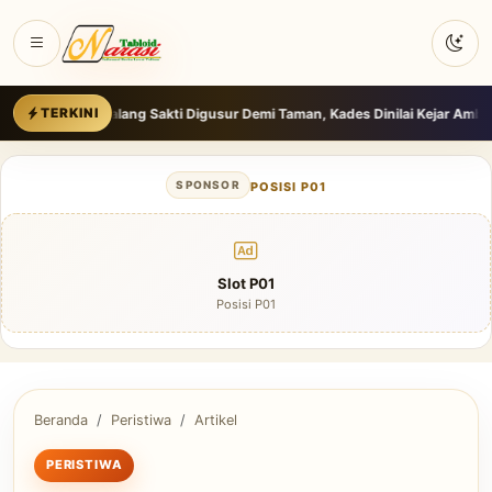
ang Sakti Digusur Demi Taman, Kades Dinilai Kejar Ambisi Dana Pusat
Be
TERKINI
SPONSOR
POSISI P01
Slot P01
Posisi P01
Beranda
Peristiwa
Artikel
PERISTIWA