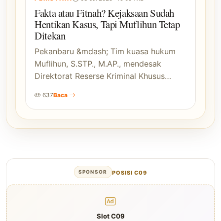
Fakta atau Fitnah? Kejaksaan Sudah
Hentikan Kasus, Tapi Muflihun Tetap
Ditekan
Pekanbaru &mdash; Tim kuasa hukum
Muflihun, S.STP., M.AP., mendesak
Direktorat Reserse Kriminal Khusus…
637
Baca
SPONSOR
POSISI C09
Slot C09