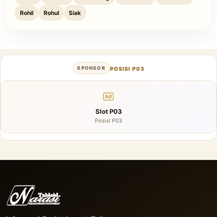
Rohil
Rohul
Siak
SPONSOR
POSISI P03
Slot P03
Posisi P03