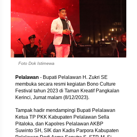
Foto Dok Istimewa
Pelalawan
- Bupati Pelalawan H. Zukri SE
membuka secara resmi kegiatan Bono Culture
Festival tahun 2023 di Taman Kreatif Pangkalan
Kerinci, Jumat malam (8/12/2023).
Tampak hadir mendampingi Bupati Pelalawan
Ketua TP PKK Kabupaten Pelalawan Sella
Pitaloka, dan Kapolres Pelalawan AKBP
Suwinto SH, SIK dan Kadis Parpora Kabupaten