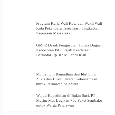
Program Kerja Wali Kota dan Wakil Wali
Kota Pekanbaru Terealisasi, Tingkatkan
Kepuasan Masyarakat
GMPR Desak Pengusutan Tuntas Dugaan
Kebocoran PAD Pajak Kendaraan
Bermotor Rp107 Miliar di Riau
Momentum Ramadhan dan Idul Fitri,
Zukri dan Husni Pererat Kebersamaan
untuk Pelalawan Sejahtera
Wujud Kepedulian di Bulan Suci, PT
Musim Mas Bagikan 750 Paket Sembako
untuk Warga Pelalawan