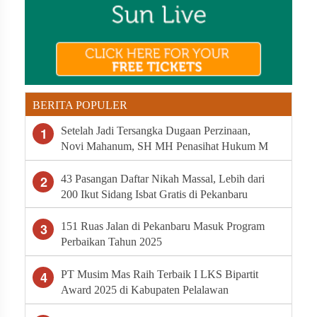
BERITA POPULER
1
Setelah Jadi Tersangka Dugaan Perzinaan,
Novi Mahanum, SH MH Penasihat Hukum M
Minta Polda Riau Segera Tahan Arifman
Syahputra
2
43 Pasangan Daftar Nikah Massal, Lebih dari
200 Ikut Sidang Isbat Gratis di Pekanbaru
3
151 Ruas Jalan di Pekanbaru Masuk Program
Perbaikan Tahun 2025
4
PT Musim Mas Raih Terbaik I LKS Bipartit
Award 2025 di Kabupaten Pelalawan