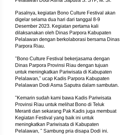
Pelalawan Dodi Asma Saputra S. STP, M. Si.
Pasalnya, kegiatan Bono Culture Festival akan
digelar selama dua hari dari tanggal 8-9
Desember 2023. Kegiatan pertama kali
dilaksanakan oleh Dinas Parpora Kabupaten
Pelalawan dengan berkolaborasi bersama Dinas
Parpora Riau.
"Bono Culture Festival bekerjasama dengan
Dinas Parpora Provinsi Riau dengan tujuan
untuk meningkatkan Pariwisata di Kabupaten
Pelalawan," ucap Kadis Parpora Kabupaten
Pelalawan Dodi Asma Saputra dalam sambutan.
"Kemarin sudah kami bawa Kadis Pariwisata
Provinsi Riau untuk melihat Bono di Teluk
Meranti dan sekarang Pak Kadis juga membuat
Kegiatan Festival yang baik ini untuk
meningkatkan Pariwisata di Kabupaten
Pelalawan, " Sambung pria disapa Dodi ini.